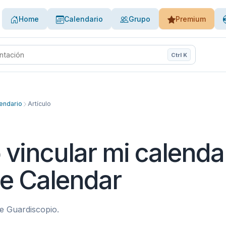
Home
Calendario
Grupo
Premium
Ctrl K
de ayuda
endario
Artículo
vincular mi calendar
e Calendar
e Guardiscopio.