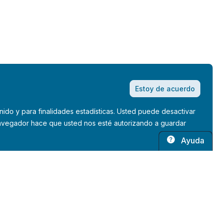
Estoy de acuerdo
nido y para finalidades estadísticas. Usted puede desactivar
 navegador hace que usted nos esté autorizando a guardar
Ayuda
rdiscopio © 2026