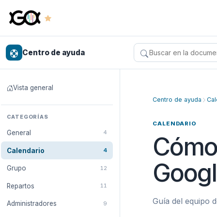
Centro de ayuda
Buscar en el centro 
Vista general
Centro de ayuda
Cal
CATEGORÍAS
CALENDARIO
General
4
Cómo 
Calendario
4
Googl
Grupo
12
Repartos
11
Guía del equipo d
Administradores
9