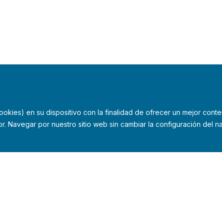
kies) en su dispositivo con la finalidad de ofrecer un mejor conte
r. Navegar por nuestro sitio web sin cambiar la configuración del
ad
Aviso legal
Política de cookies
Gua