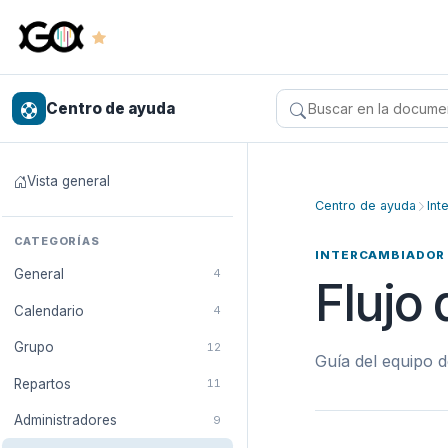
Centro de ayuda
Buscar en el centro 
Vista general
Centro de ayuda
Int
CATEGORÍAS
INTERCAMBIADOR
General
4
Flujo
Calendario
4
Grupo
12
Guía del equipo d
Repartos
11
Administradores
9