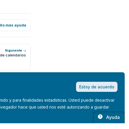
ito más ayuda
Siguiente
 de calendarios
Estoy de acuerdo
nido y para finalidades estadísticas. Usted puede desactivar
 navegador hace que usted nos esté autorizando a guardar
Ayuda