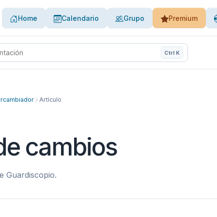
Home
Calendario
Grupo
Premium
Ctrl K
de ayuda
ercambiador
Artículo
 de cambios
e Guardiscopio.