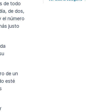
s de todo
día, de dos,
y el número
más justo
ída
su
ro de un
do esté
s
r