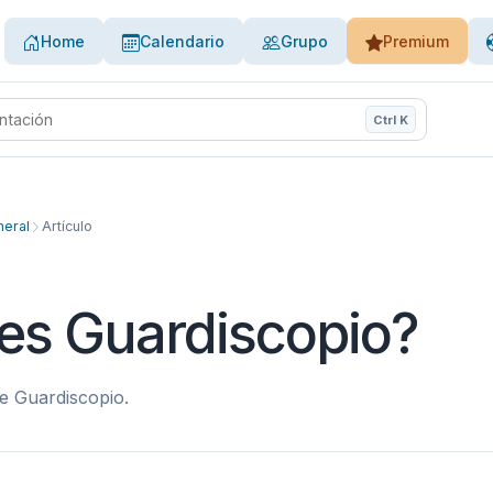
Home
Calendario
Grupo
Premium
Ctrl K
de ayuda
eral
Artículo
es Guardiscopio?
e Guardiscopio.