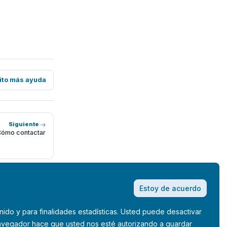
ito más ayuda
Siguiente
Cómo contactar
Estoy de acuerdo
nido y para finalidades estadísticas. Usted puede desactivar
 navegador hace que usted nos esté autorizando a guardar