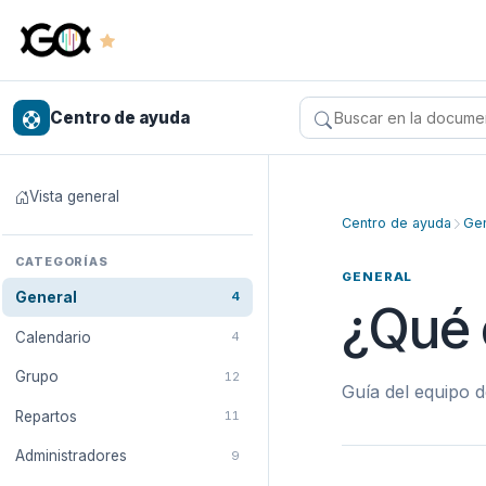
Centro de ayuda
Buscar en el centro 
Vista general
Centro de ayuda
Gen
CATEGORÍAS
GENERAL
General
4
¿Qué 
Calendario
4
Grupo
12
Guía del equipo d
Repartos
11
Administradores
9