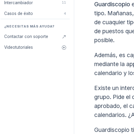
Intercambiador
11
Guardiscopio
e
tipo. Mañanas, 
Casos de éxito
4
de cuaquier ti
¿NECESITAS MÁS AYUDA?
de puestos que
Contactar con soporte
posible.
Videotutoriales
Además, es cap
mediante la ap
calendario y l
Existe un inte
grupo. Pide el
aprobado, el c
calendarios. ¿As
Guardiscopio t