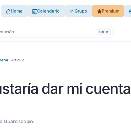
Home
Calendario
Grupo
Premium
Ctrl K
de ayuda
eral
Artículo
staría dar mi cuenta
e Guardiscopio.