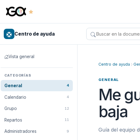
Centro de ayuda
Buscar en el centro 
Vista general
Centro de ayuda
Gen
CATEGORÍAS
GENERAL
General
4
Me gu
Calendario
4
baja
Grupo
12
Repartos
11
Guía del equipo d
Administradores
9