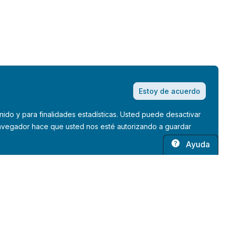
Estoy de acuerdo
nido y para finalidades estadísticas. Usted puede desactivar
 navegador hace que usted nos esté autorizando a guardar
Ayuda
rdiscopio © 2026