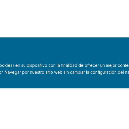
kies) en su dispositivo con la finalidad de ofrecer un mejor conte
r. Navegar por nuestro sitio web sin cambiar la configuración del
ad
Aviso legal
Política de cookies
Gua