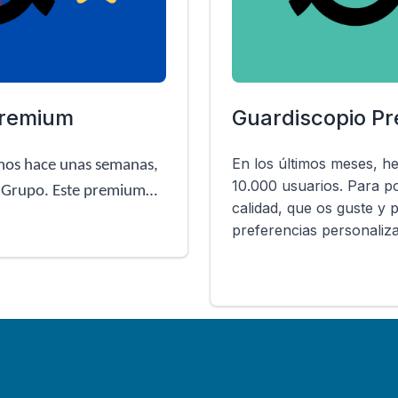
Premium
Guardiscopio P
En los últimos meses, h
mos hace unas semanas,
10.000 usuarios. Para p
e Grupo. Este premium…
calidad, que os guste y 
preferencias personaliz
3
4
Siguiente
Último