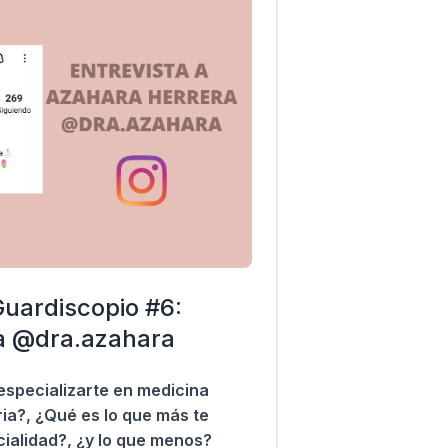
uardiscopio #6:
a @dra.azahara
especializarte en medicina
ria?, ¿Qué es lo que más te
ialidad?, ¿y lo que menos?